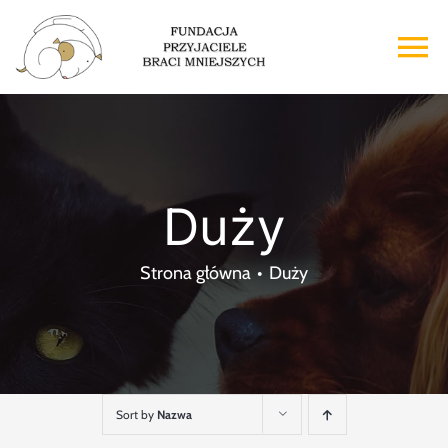
Przejdź
do
To
zawartości
Na
Strona główna
O nas
Duży
Adopcje
Strona główna
Duży
Wsparcie
Kontakt
Sort by
Nazwa