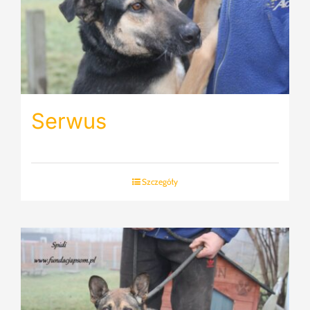
Serwus
Szczegóły