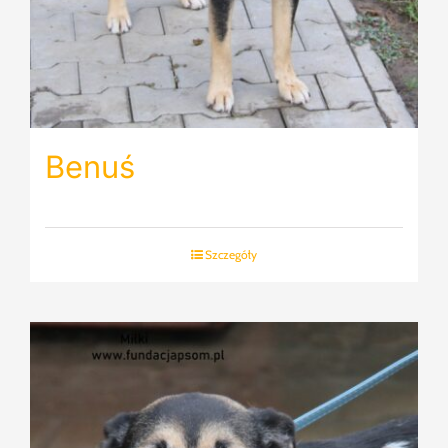
Benuś
Szczegóły