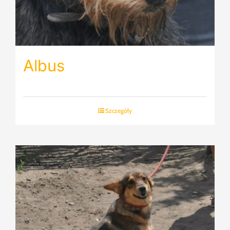
Albus
Szczegóły