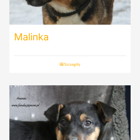
Malinka
Szczegóły