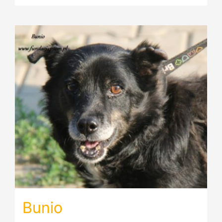
Bunio