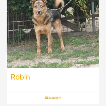
Robin
Szczegóły