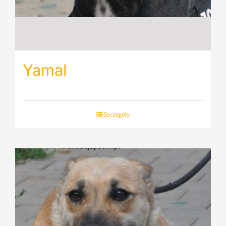
Yamal
Szczegóły