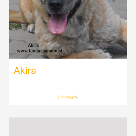
Akira
Szczegóły