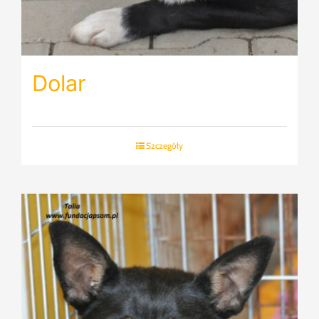
Dolar
Szczegóły