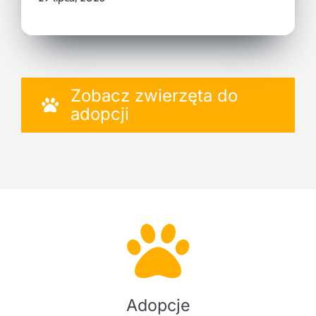
Zobacz zwierzęta do
adopcji
Adopcje