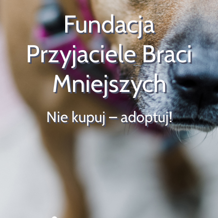
Szukaj
Fundacja
Przyjaciele Braci
Mniejszych
Nie kupuj – adoptuj!