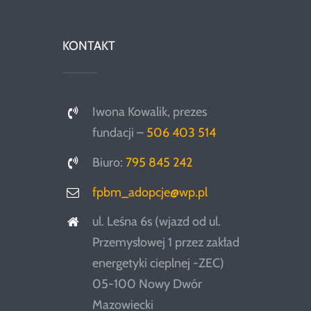
KONTAKT
Iwona Kowalik, prezes
fundacji –
506 403 514
Biuro:
795 845 242
fpbm_adopcje@wp.pl
ul. Leśna 6s (wjazd od ul.
Przemysłowej 1 przez zakład
energetyki cieplnej -ZEC)
05-100 Nowy Dwór
Mazowiecki