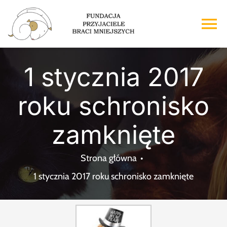
Przejdź
do
To
zawartości
Na
Strona główna
1 stycznia 2017
roku schronisko
O nas
zamknięte
Adopcje
Strona główna
Wsparcie
1 stycznia 2017 roku schronisko zamknięte
Kontakt