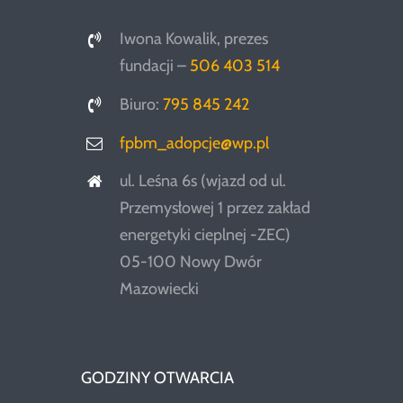
Iwona Kowalik, prezes
fundacji –
506 403 514
Biuro:
795 845 242
fpbm_adopcje@wp.pl
ul. Leśna 6s (wjazd od ul.
Przemysłowej 1 przez zakład
energetyki cieplnej -ZEC)
05-100 Nowy Dwór
Mazowiecki
GODZINY OTWARCIA