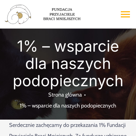
Przejdź
do
To
zawartości
Na
Strona główna
1% – wsparcie
dla naszych
O nas
podopiecznych
Adopcje
Strona główna
Wsparcie
1% – wsparcie dla naszych podopiecznych
Kontakt
Serdecznie zachęcamy do przekazania 1% Fundacji