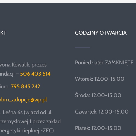
KT
GODZINY OTWARCIA
Poniedziałek ZAMKNIĘTE
wona Kowalik, prezes
undacji –
506 403 514
Wtorek: 12.00-15.00
iuro:
795 845 242
Środa: 12.00-15.00
pbm_adopcje@wp.pl
Czwartek: 12.00-15.00
l. Leśna 6s (wjazd od ul.
rzemysłowej 1 przez zakład
Piątek: 12.00-15.00
nergetyki cieplnej -ZEC)