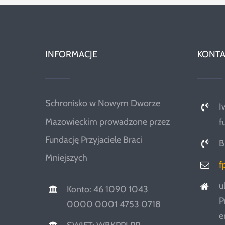
INFORMACJE
KONTA
Schronisko w Nowym Dworze
I
Mazowieckim prowadzone przez
f
Fundację Przyjaciele Braci
B
Mniejszych
f
u
Konto: 46 1090 1043
P
0000 0001 4753 0718
e