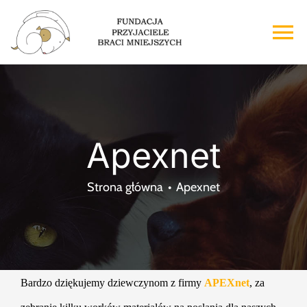
Przejdź
do
To
zawartości
Na
Strona główna
O nas
Apexnet
Adopcje
Strona główna
Apexnet
Wsparcie
Kontakt
Bardzo dziękujemy dziewczynom z firmy
APEXnet
, za