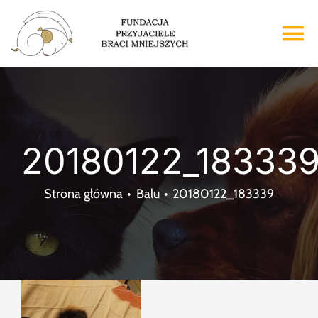
Przejdź
do
To
zawartości
Na
Strona główna
O nas
20180122_18333
Adopcje
Strona główna
Balu
20180122_183339
Wsparcie
Kontakt