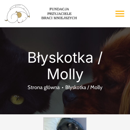
Przejdź
do
To
zawartości
Na
Strona główna
Błyskotka /
O nas
Molly
Adopcje
Strona główna
Błyskotka / Molly
Wsparcie
Kontakt