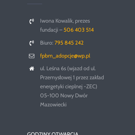
Iwona Kowalik, prezes
fundacji –
506 403 514
Biuro:
795 845 242
fpbm_adopcje@wp.pl
ul. Leśna 6s (wjazd od ul.
Przemysłowej 1 przez zakład
energetyki cieplnej -ZEC)
05-100 Nowy Dwór
Mazowiecki
GODZINY OTWARCIA