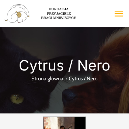
Przejdź
do
To
zawartości
Na
Strona główna
O nas
Cytrus / Nero
Adopcje
Strona główna
Cytrus / Nero
Wsparcie
Kontakt