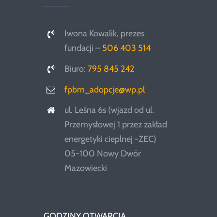
Iwona Kowalik, prezes
fundacji –
506 403 514
Biuro:
795 845 242
fpbm_adopcje@wp.pl
ul. Leśna 6s (wjazd od ul.
Przemysłowej 1 przez zakład
energetyki cieplnej -ZEC)
05-100 Nowy Dwór
Mazowiecki
GODZINY OTWARCIA