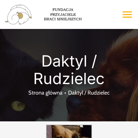
Przejdź
do
To
zawartości
Na
Strona główna
Daktyl /
O nas
Rudzielec
Adopcje
Strona główna
Daktyl / Rudzielec
Wsparcie
Kontakt