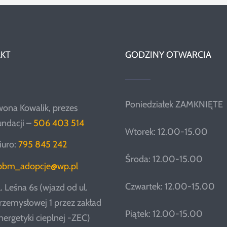
KT
GODZINY OTWARCIA
Poniedziałek ZAMKNIĘTE
wona Kowalik, prezes
undacji –
506 403 514
Wtorek: 12.00-15.00
iuro:
795 845 242
Środa: 12.00-15.00
pbm_adopcje@wp.pl
Czwartek: 12.00-15.00
l. Leśna 6s (wjazd od ul.
rzemysłowej 1 przez zakład
Piątek: 12.00-15.00
nergetyki cieplnej -ZEC)