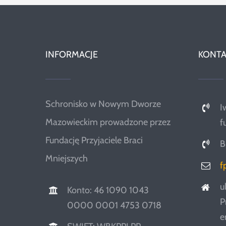
INFORMACJE
KONTA
Schronisko w Nowym Dworze
I
Mazowieckim prowadzone przez
f
Fundację Przyjaciele Braci
B
Mniejszych
f
u
Konto: 46 1090 1043
P
0000 0001 4753 0718
e