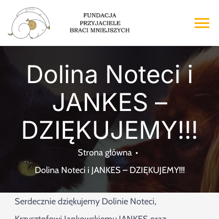
Przejdź
do
To
zawartości
Na
Strona główna
Dolina Noteci i
JANKES –
O nas
DZIĘKUJEMY!!!
Adopcje
Strona główna
Wsparcie
Dolina Noteci i JANKES – DZIĘKUJEMY!!!
Kontakt
Serdecznie dziękujemy Dolinie Noteci,