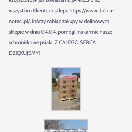
Krzysztofowi Jankowskiemu JANKES oraz
Szukaj
wszystkim Klientom sklepu https://www.dolina-
noteci.pl/, którzy robiąc zakupy w dolinowym
sklepie w dniu 04.04. pomogli nakarmić nasze
schroniskowe psiaki. Z CAŁEGO SERCA
DZIĘKUJEMY!