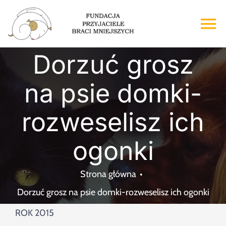
Przejdź
do
To
zawartości
Na
Dorzuć grosz
Strona główna
na psie domki-
O nas
rozweselisz ich
Adopcje
ogonki
Wsparcie
Strona główna
Dorzuć grosz na psie domki-rozweselisz ich ogonki
Kontakt
ROK 2015