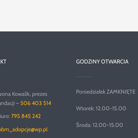
KT
GODZINY OTWARCIA
Poniedziałek ZAMKNIĘTE
wona Kowalik, prezes
undacji –
506 403 514
Wtorek: 12.00-15.00
iuro:
795 845 242
Środa: 12.00-15.00
pbm_adopcje@wp.pl