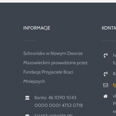
INFORMACJE
KONTA
Schronisko w Nowym Dworze
I
Mazowieckim prowadzone przez
f
Fundację Przyjaciele Braci
B
Mniejszych
f
u
Konto: 46 1090 1043
P
0000 0001 4753 0718
e