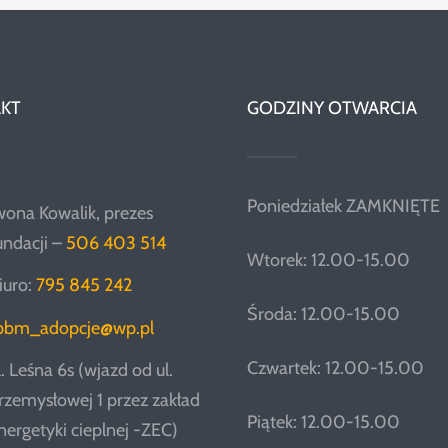
KT
GODZINY OTWARCIA
Poniedziałek ZAMKNIĘTE
wona Kowalik, prezes
undacji –
506 403 514
Wtorek: 12.00-15.00
iuro:
795 845 242
Środa: 12.00-15.00
pbm_adopcje@wp.pl
Czwartek: 12.00-15.00
l. Leśna 6s (wjazd od ul.
rzemysłowej 1 przez zakład
Piątek: 12.00-15.00
nergetyki cieplnej -ZEC)