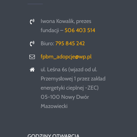
Iwona Kowalik, prezes
fundacji –
506 403 514
Biuro:
795 845 242
fpbm_adopcje@wp.pl
ul. Leśna 6s (wjazd od ul.
Przemysłowej 1 przez zakład
energetyki cieplnej -ZEC)
05-100 Nowy Dwór
Mazowiecki
GODZINY OTWARCIA