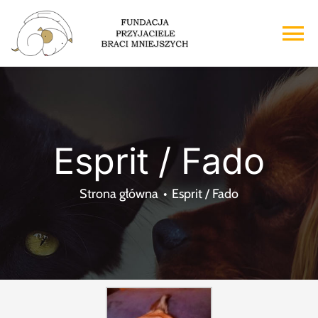
Przejdź
do
To
zawartości
Na
Strona główna
O nas
Esprit / Fado
Adopcje
Strona główna
Esprit / Fado
Wsparcie
Kontakt