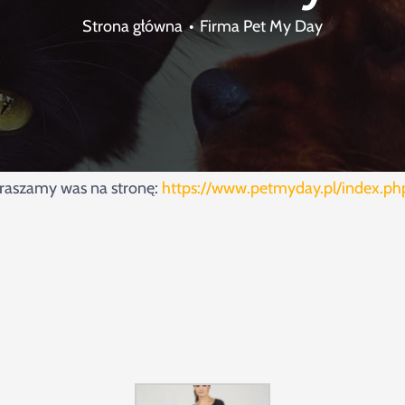
Strona główna
Firma Pet My Day
zapraszamy was na stronę:
https://www.petmyday.pl/index.ph