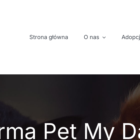
Strona główna
O nas
Adopc
irma Pet My D