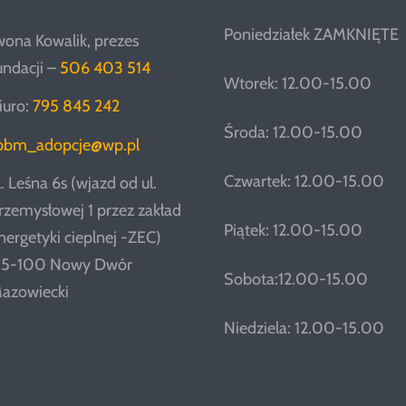
Poniedziałek ZAMKNIĘTE
wona Kowalik, prezes
undacji –
506 403 514
Wtorek: 12.00-15.00
iuro:
795 845 242
Środa: 12.00-15.00
pbm_adopcje@wp.pl
Czwartek: 12.00-15.00
l. Leśna 6s (wjazd od ul.
rzemysłowej 1 przez zakład
Piątek: 12.00-15.00
nergetyki cieplnej -ZEC)
5-100 Nowy Dwór
Sobota:12.00-15.00
azowiecki
Niedziela: 12.00-15.00