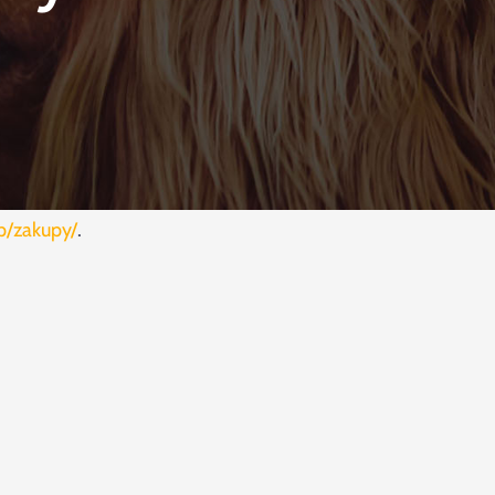
p/zakupy/
.