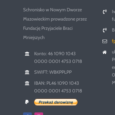
Schronisko w Nowym Dworze
I
Mazowieckim prowadzone przez
f
Fundację Przyjaciele Braci
B
Mniejszych
f
u
Konto: 46 1090 1043
P
0000 0001 4753 0718
e
SWIFT: WBKPPLPP
0
M
IBAN: PL46 1090 1043
0000 0001 4753 0718