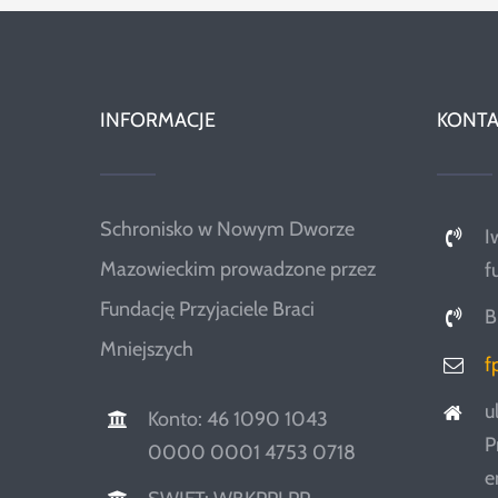
INFORMACJE
KONTA
Schronisko w Nowym Dworze
I
Mazowieckim prowadzone przez
f
Fundację Przyjaciele Braci
B
Mniejszych
f
u
Konto: 46 1090 1043
P
0000 0001 4753 0718
e