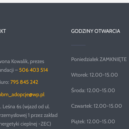
KT
GODZINY OTWARCIA
Poniedziałek ZAMKNIĘTE
wona Kowalik, prezes
undacji –
506 403 514
Wtorek: 12.00-15.00
iuro:
795 845 242
Środa: 12.00-15.00
pbm_adopcje@wp.pl
Czwartek: 12.00-15.00
l. Leśna 6s (wjazd od ul.
rzemysłowej 1 przez zakład
Piątek: 12.00-15.00
nergetyki cieplnej -ZEC)