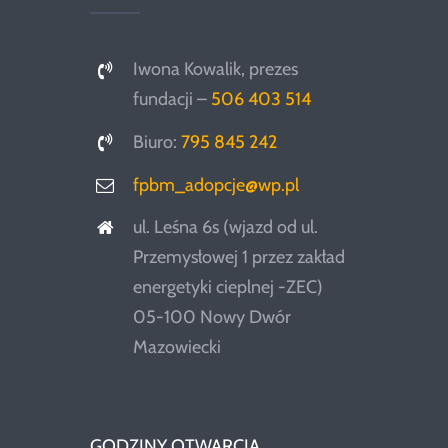
Iwona Kowalik, prezes
fundacji –
506 403 514
Biuro:
795 845 242
fpbm_adopcje@wp.pl
ul. Leśna 6s (wjazd od ul.
Przemysłowej 1 przez zakład
energetyki cieplnej -ZEC)
05-100 Nowy Dwór
Mazowiecki
GODZINY OTWARCIA