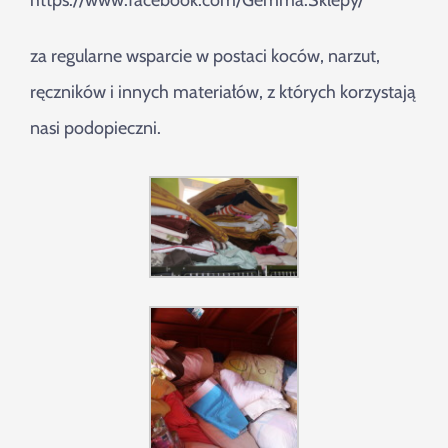
https://www.facebook.com/Gemma.Sklepy/
Szukaj
za regularne wsparcie w postaci koców, narzut,
ręczników i innych materiałów, z których korzystają
nasi podopieczni.