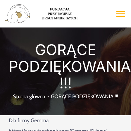
Przejdź
do
To
zawartości
Na
Strona główna
GORĄCE
O nas
PODZIĘKOWANIA
Adopcje
!!!
Wsparcie
Strona główna
GORĄCE PODZIĘKOWANIA !!!
Kontakt
Dla firmy Gemma