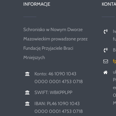
INFORMACJE
KONTA
Schronisko w Nowym Dworze
I
Mazowieckim prowadzone przez
f
Fundację Przyjaciele Braci
B
Mniejszych
f
u
Konto: 46 1090 1043
P
0000 0001 4753 0718
e
SWIFT: WBKPPLPP
0
M
IBAN: PL46 1090 1043
0000 0001 4753 0718