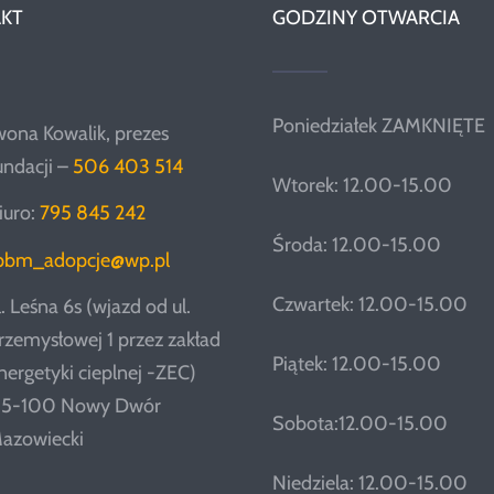
KT
GODZINY OTWARCIA
Poniedziałek ZAMKNIĘTE
wona Kowalik, prezes
undacji –
506 403 514
Wtorek: 12.00-15.00
iuro:
795 845 242
Środa: 12.00-15.00
pbm_adopcje@wp.pl
Czwartek: 12.00-15.00
l. Leśna 6s (wjazd od ul.
rzemysłowej 1 przez zakład
Piątek: 12.00-15.00
nergetyki cieplnej -ZEC)
5-100 Nowy Dwór
Sobota:12.00-15.00
azowiecki
Niedziela: 12.00-15.00