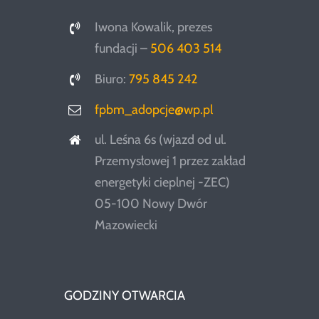
Iwona Kowalik, prezes
fundacji –
506 403 514
Biuro:
795 845 242
fpbm_adopcje@wp.pl
ul. Leśna 6s (wjazd od ul.
Przemysłowej 1 przez zakład
energetyki cieplnej -ZEC)
05-100 Nowy Dwór
Mazowiecki
GODZINY OTWARCIA