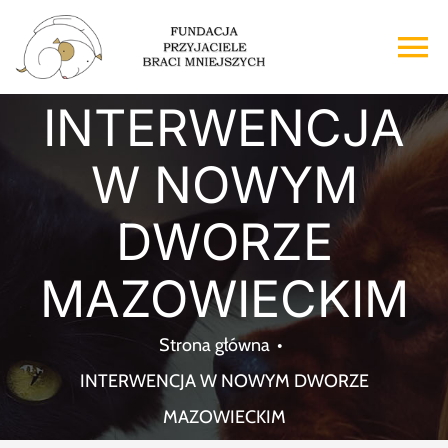
Przejdź
do
To
zawartości
Na
INTERWENCJA
Strona główna
W NOWYM
O nas
DWORZE
Adopcje
MAZOWIECKIM
Wsparcie
Strona główna
INTERWENCJA W NOWYM DWORZE
Kontakt
MAZOWIECKIM