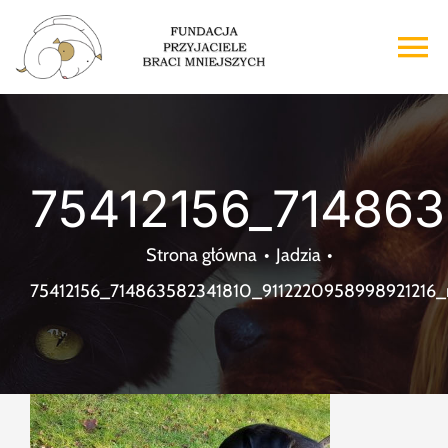
Przejdź
do
To
zawartości
Na
Strona główna
75412156_71486
O nas
Strona główna
Jadzia
Adopcje
75412156_714863582341810_9112220958998921216_
Wsparcie
Kontakt