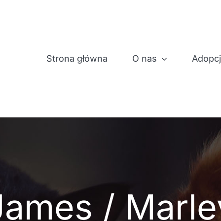
Strona główna
O nas
Adopc
James / Marle