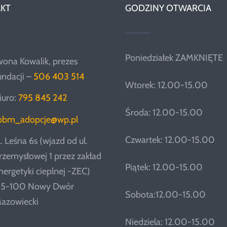
KT
GODZINY OTWARCIA
Poniedziałek ZAMKNIĘTE
wona Kowalik, prezes
undacji –
506 403 514
Wtorek: 12.00-15.00
iuro:
795 845 242
Środa: 12.00-15.00
pbm_adopcje@wp.pl
Czwartek: 12.00-15.00
l. Leśna 6s (wjazd od ul.
rzemysłowej 1 przez zakład
Piątek: 12.00-15.00
nergetyki cieplnej -ZEC)
5-100 Nowy Dwór
Sobota:12.00-15.00
azowiecki
Niedziela: 12.00-15.00