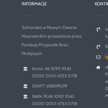
INFORMACJE
KONTA
Schronisko w Nowym Dworze
I
Mazowieckim prowadzone przez
f
Fundację Przyjaciele Braci
B
Mniejszych
f
u
Konto: 46 1090 1043
P
0000 0001 4753 0718
e
SWIFT: WBKPPLPP
0
M
IBAN: PL46 1090 1043
0000 0001 4753 0718