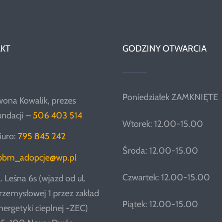
KT
GODZINY OTWARCIA
Poniedziałek ZAMKNIĘTE
wona Kowalik, prezes
undacji –
506 403 514
Wtorek: 12.00-15.00
iuro:
795 845 242
Środa: 12.00-15.00
pbm_adopcje@wp.pl
Czwartek: 12.00-15.00
l. Leśna 6s (wjazd od ul.
rzemysłowej 1 przez zakład
Piątek: 12.00-15.00
nergetyki cieplnej -ZEC)