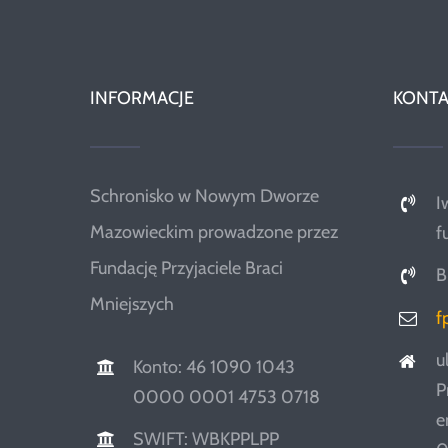
INFORMACJE
KONTA
Schronisko w Nowym Dworze
I
Mazowieckim prowadzone przez
f
Fundację Przyjaciele Braci
B
Mniejszych
f
u
Konto: 46 1090 1043
P
0000 0001 4753 0718
e
SWIFT: WBKPPLPP