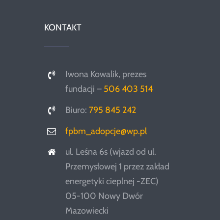
KONTAKT
Iwona Kowalik, prezes
fundacji –
506 403 514
Biuro:
795 845 242
fpbm_adopcje@wp.pl
ul. Leśna 6s (wjazd od ul.
Przemysłowej 1 przez zakład
energetyki cieplnej -ZEC)
05-100 Nowy Dwór
Mazowiecki