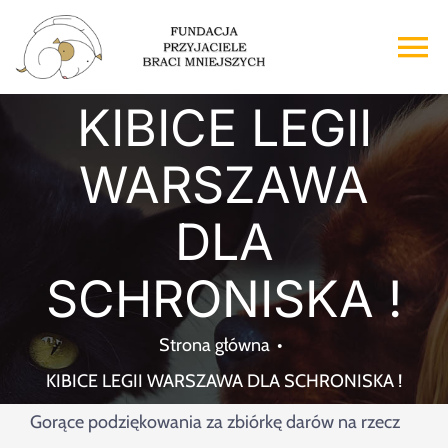
Przejdź
do
To
zawartości
Na
KIBICE LEGII
Strona główna
WARSZAWA
O nas
DLA
Adopcje
SCHRONISKA !
Wsparcie
Strona główna
KIBICE LEGII WARSZAWA DLA SCHRONISKA !
Kontakt
Gorące podziękowania za zbiórkę darów na rzecz