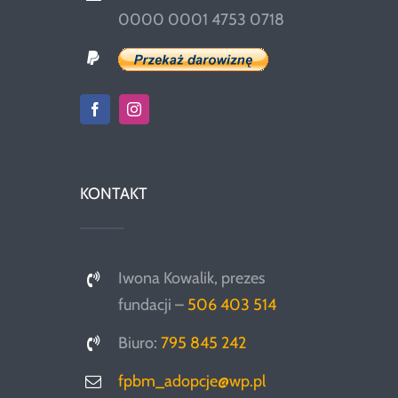
0000 0001 4753 0718
KONTAKT
Iwona Kowalik, prezes
fundacji –
506 403 514
Biuro:
795 845 242
fpbm_adopcje@wp.pl