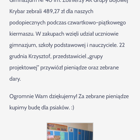
Gimnazjum Nr 40 im. Żołnierzy AK Grupy Bojowej
Szukaj
Krybar zebrali 489,27 zł dla naszych
podopiecznych podczas czwartkowo-piątkowego
kiermaszu. W zakupach wzięli udział uczniowie
gimnazjum, szkoły podstawowej i nauczyciele. 22
grudnia Krzysztof, przedstawiciel „grupy
projektowej” przywiózł pieniądze oraz zebrane
dary.
Ogromnie Wam dziękujemy! Za zebrane pieniądze
kupimy budę dla psiaków. :)