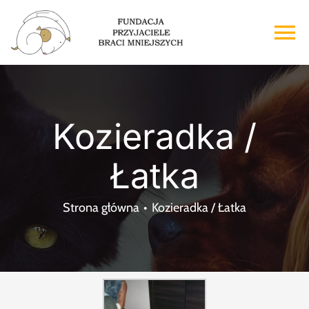
Przejdź
do
To
zawartości
Na
Strona główna
Kozieradka /
O nas
Łatka
Adopcje
Strona główna
Kozieradka / Łatka
Wsparcie
Kontakt