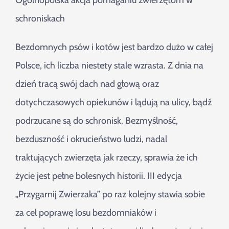
Ogólnopolska akcja pomaganiu zwierzętom w
Szukaj
schroniskach
Bezdomnych psów i kotów jest bardzo dużo w całej
Polsce, ich liczba niestety stale wzrasta. Z dnia na
dzień tracą swój dach nad głową oraz
dotychczasowych opiekunów i lądują na ulicy, bądź
podrzucane są do schronisk. Bezmyślność,
bezduszność i okrucieństwo ludzi, nadal
traktujących zwierzęta jak rzeczy, sprawia że ich
życie jest pełne bolesnych historii. III edycja
„Przygarnij Zwierzaka” po raz kolejny stawia sobie
za cel poprawę losu bezdomniaków i