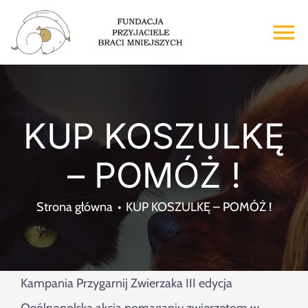
Przejdź
do
To
zawartości
Na
Strona główna
KUP KOSZULKĘ
O nas
– POMÓŻ !
Adopcje
Strona główna
KUP KOSZULKĘ – POMÓŻ !
Wsparcie
Kontakt
Kampania Przygarnij Zwierzaka III edycja