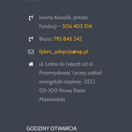
Iwona Kowalik, prezes
fundacji –
506 403 514
Biuro:
795 845 242
fpbm_adopcje@wp.pl
ul. Leśna 6s (wjazd od ul.
Przemysłowej 1 przez zakład
energetyki cieplnej -ZEC)
05-100 Nowy Dwór
Mazowiecki
GODZINY OTWARCIA