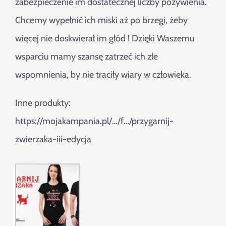
zabezpieczenie im dostatecznej liczby pożywienia.
Chcemy wypełnić ich miski aż po brzegi, żeby
więcej nie doskwierał im głód ! Dzięki Waszemu
wsparciu mamy szansę zatrzeć ich złe
wspomnienia, by nie traciły wiary w człowieka.
Inne produkty:
https://mojakampania.pl/…/f…/przygarnij-
zwierzaka-iii-edycja