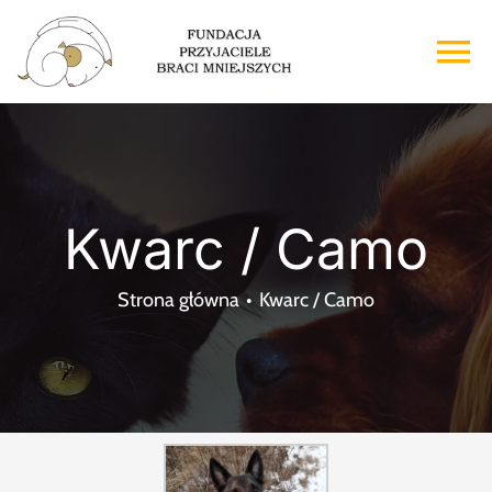
Przejdź
do
To
zawartości
Na
Strona główna
O nas
Kwarc / Camo
Adopcje
Strona główna
Kwarc / Camo
Wsparcie
Kontakt