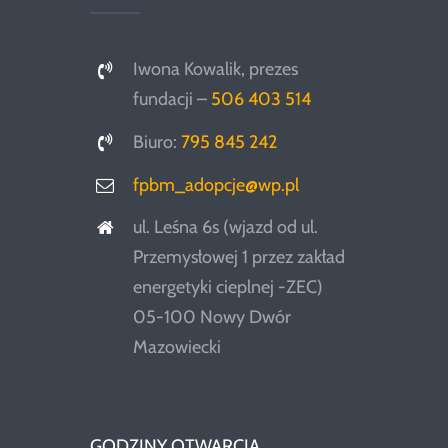
Iwona Kowalik, prezes
fundacji –
506 403 514
Biuro:
795 845 242
fpbm_adopcje@wp.pl
ul. Leśna 6s (wjazd od ul.
Przemysłowej 1 przez zakład
energetyki cieplnej -ZEC)
05-100 Nowy Dwór
Mazowiecki
GODZINY OTWARCIA