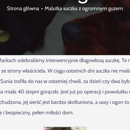
Strona główna
Malutka suczka z ogromnym guzem
arkach odebraliśmy interwencyjnie długowłosą suczkę. Te ma
ze strony właściciela. W ciągu ostatnich dni suczka nie miał
Sunia trafiła do nas w ostatniej chwili, za dzień czy dwa b
iała 40 stopni gorączki. Jest już po operacji i powolutku d
chudzona, jej sierść jest bardzo skołtuniona, a uszy i ogon 
e i bezpieczny, pełen miłości dom.