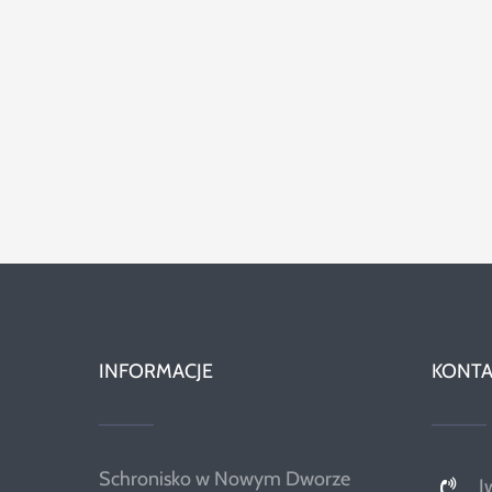
INFORMACJE
KONTA
Schronisko w Nowym Dworze
I