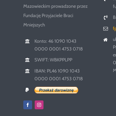
Mazowieckim prowadzone przez
f
Fundację Przyjaciele Braci
B
Mniejszych
f
u
Konto: 46 1090 1043
P
0000 0001 4753 0718
e
SWIFT: WBKPPLPP
0
M
IBAN: PL46 1090 1043
0000 0001 4753 0718