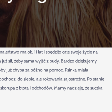
leństwo ma ok. 11 lat i spędziło całe swoje życie na
a już sił, żeby sama wyjść z budy. Bardzo dziękujemy
yłoby już chyba za późno na pomoc. Psinka miała
ochodzi do siebie, ale rokowania są ostrożne. Po stanie
to skorupa z błota i odchodów. Mamy nadzieję, że suczka