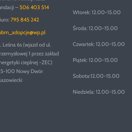
undacji –
506 403 514
Wtorek: 12.00-15.00
iuro:
795 845 242
Środa: 12.00-15.00
pbm_adopcje@wp.pl
Czwartek: 12.00-15.00
l. Leśna 6s (wjazd od ul.
rzemysłowej 1 przez zakład
Piątek: 12.00-15.00
nergetyki cieplnej -ZEC)
5-100 Nowy Dwór
Sobota:12.00-15.00
azowiecki
Niedziela: 12.00-15.00