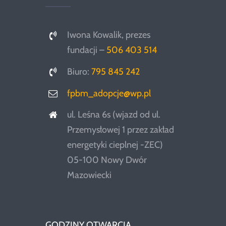
Iwona Kowalik, prezes
fundacji –
506 403 514
Biuro:
795 845 242
fpbm_adopcje@wp.pl
ul. Leśna 6s (wjazd od ul.
Przemysłowej 1 przez zakład
energetyki cieplnej -ZEC)
05-100 Nowy Dwór
Mazowiecki
GODZINY OTWARCIA