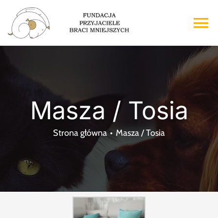
Przejdź
do
To
zawartości
Na
Strona główna
O nas
Masza / Tosia
Adopcje
Strona główna
Masza / Tosia
Wsparcie
Kontakt