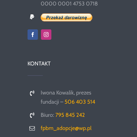
0000 0001 4753 0718
KONTAKT
Iwona Kowalik, prezes
fundacji –
506 403 514
Biuro:
795 845 242
fpbm_adopcje@wp.pl