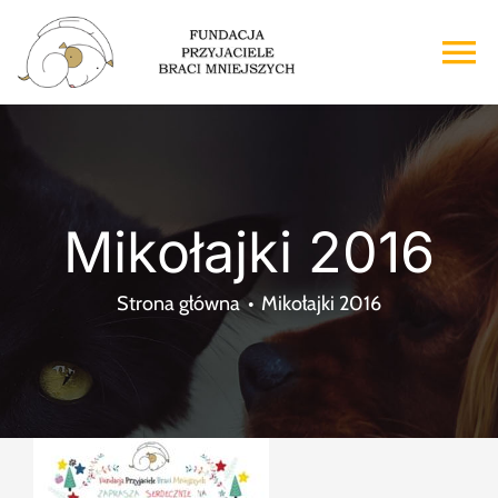
Przejdź
do
To
zawartości
Na
Strona główna
O nas
Mikołajki 2016
Adopcje
Strona główna
Mikołajki 2016
Wsparcie
Kontakt