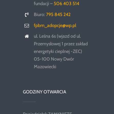
fundacji –
506 403 514
Biuro:
795 845 242
fpbm_adopcje@wp.pl
ul. Leśna 6s (wjazd od ul.
Przemysłowej 1 przez zakład
energetyki cieplnej -ZEC)
05-100 Nowy Dwór
Mazowiecki
GODZINY OTWARCIA