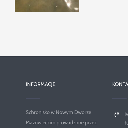
INFORMACJE
KONTA
Schronisko w Nowym Dworze
I
Mazowieckim prowadzone przez
f