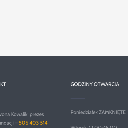
KT
GODZINY OTWARCIA
Poniedziałek ZAMKNIĘTE
wona Kowalik, prezes
undacji –
506 403 514
Wtorek: 12.00-15.00