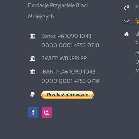
Fundację Przyjaciele Braci
B
Mniejszych
f
u
Konto: 46 1090 1043
P
0000 0001 4753 0718
e
SWIFT: WBKPPLPP
0
M
IBAN: PL46 1090 1043
0000 0001 4753 0718