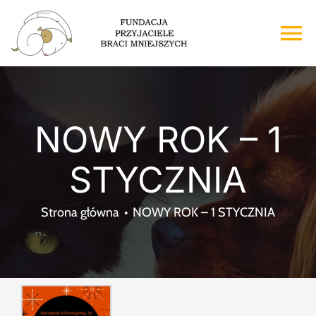
Przejdź
do
To
zawartości
Na
Strona główna
NOWY ROK – 1
O nas
STYCZNIA
Adopcje
Strona główna
NOWY ROK – 1 STYCZNIA
Wsparcie
Kontakt