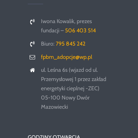
Iwona Kowalik, prezes
fundacji –
506 403 514
Biuro:
795 845 242
fpbm_adopcje@wp.pl
ul. Leśna 6s (wjazd od ul.
Przemysłowej 1 przez zakład
energetyki cieplnej -ZEC)
05-100 Nowy Dwór
Mazowiecki
GODZINY OTWARCIA