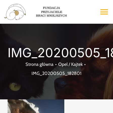
Przejdź
do
To
zawartości
Na
Strona główna
IMG_20200505_1
O nas
Strona główna
Opel / Kajtek
Adopcje
IMG_20200505_182801
Wsparcie
Kontakt