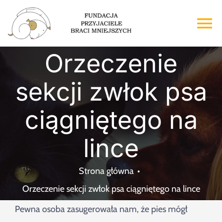
Przejdź
do
To
zawartości
Na
Orzeczenie
Strona główna
sekcji zwłok psa
O nas
ciągniętego na
Adopcje
lince
Wsparcie
Strona główna
Orzeczenie sekcji zwłok psa ciągniętego na lince
Kontakt
Pewna osoba zasugerowała nam, że pies mógł