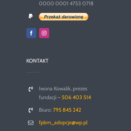
0000 0001 4753 0718
KONTAKT
Iwona Kowalik, prezes
fundacji –
506 403 514
Biuro:
795 845 242
fpbm_adopcje@wp.pl