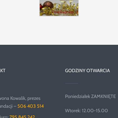
KT
GODZINY OTWARCIA
Poniedziałek ZAMKNIĘTE
wona Kowalik, prezes
undacji –
506 403 514
Wtorek: 12.00-15.00
iuro:
795 845 242