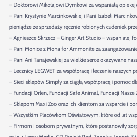
– Doktorowi Mikołajowi Dymkowi za wspaniałą opiekę w
– Pani Krystynie Marcinkowskiej i Pani Izabeli Marcinko
pieniądze ze sprzedaży ręcznie robionych cudeniek prze
– Agnieszce Skrzecz – Ginger Art Studio – wspaniałej f
– Pani Monice z Mona for Ammonite za zaangażowanie w
– Pani Ani Tanajewskiej za wielkie serce okazywane
– Lecznicy LEGWET za współpracę i leczenie naszych 
– Sieci sklepów Simply za ciągłą współpracę i pomoc d
– Fundacji Orlen, Fundacji Safe Animal, Fundacji Nasze
– Sklepom Maxi Zoo oraz ich klientom za wsparcie i 
– Wszystkim Placówkom Oświatowym, które od lat wspier
– Firmom i osobom prywatnym, które postanowiły zorga
m.in. : Leroy Merlin, CD Projekt Red, Zooplus, Inpost,