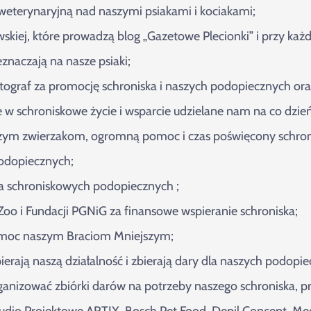
eterynaryjną nad naszymi psiakami i kociakami;
wskiej, które prowadzą blog „Gazetowe Plecionki” i przy każd
znaczają na nasze psiaki;
otograf za promocję schroniska i naszych podopiecznych oraz
 schroniskowe życie i wsparcie udzielane nam na co dzień
 naszym zwierzakom, ogromną pomoc i czas poświęcony sch
podopiecznych;
la schroniskowych podopiecznych ;
 Zoo i Fundacji PGNiG za finansowe wspieranie schroniska;
pomoc naszym Braciom Mniejszym;
ają naszą działalność i zbierają dary dla naszych podopie
nizować zbiórki darów na potrzeby naszego schroniska, prz
 Studio Projektowe ARTIX, Bosch Pet Food, Depil Concept, Me