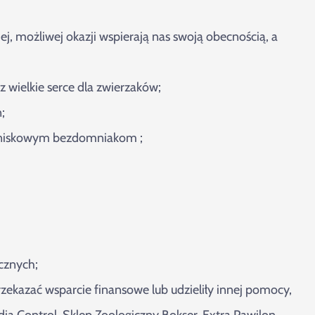
ej, możliwej okazji wspierają nas swoją obecnością, a
 wielkie serce dla zwierzaków;
;
roniskowym bezdomniakom ;
cznych;
ekazać wsparcie finansowe lub udzieliły innej pomocy,
dia Control, Sklep Zoologiczny Bokser, Extra Pawilon,