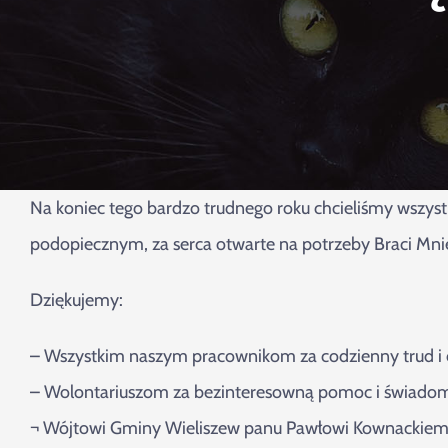
Na koniec tego bardzo trudnego roku chcieliśmy wszys
podopiecznym, za serca otwarte na potrzeby Braci Mni
Dziękujemy:
– Wszystkim naszym pracownikom za codzienny trud i c
– Wolontariuszom za bezinteresowną pomoc i świadomo
¬ Wójtowi Gminy Wieliszew panu Pawłowi Kownackiemu i 