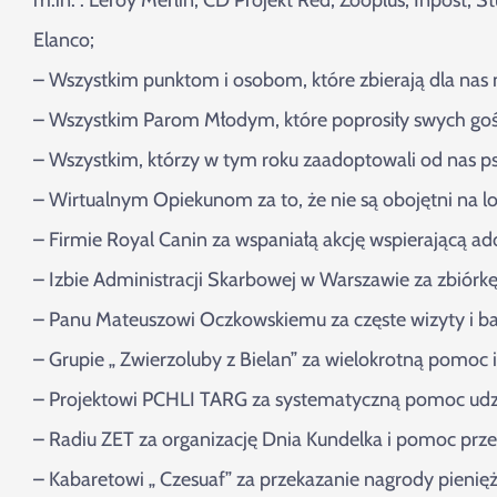
Elanco;
– Wszystkim punktom i osobom, które zbierają dla nas n
– Wszystkim Parom Młodym, które poprosiły swych goś
– Wszystkim, którzy w tym roku zaadoptowali od nas psy 
– Wirtualnym Opiekunom za to, że nie są obojętni na l
– Firmie Royal Canin za wspaniałą akcję wspierającą 
– Izbie Administracji Skarbowej w Warszawie za zbiórk
– Panu Mateuszowi Oczkowskiemu za częste wizyty i ba
– Grupie „ Zwierzoluby z Bielan” za wielokrotną pomoc i
– Projektowi PCHLI TARG za systematyczną pomoc udz
– Radiu ZET za organizację Dnia Kundelka i pomoc prz
– Kabaretowi „ Czesuaf” za przekazanie nagrody pienię