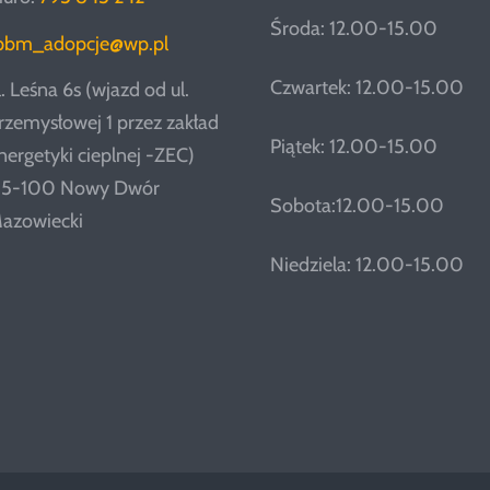
Środa: 12.00-15.00
pbm_adopcje@wp.pl
Czwartek: 12.00-15.00
l. Leśna 6s (wjazd od ul.
rzemysłowej 1 przez zakład
Piątek: 12.00-15.00
nergetyki cieplnej -ZEC)
5-100 Nowy Dwór
Sobota:12.00-15.00
azowiecki
Niedziela: 12.00-15.00