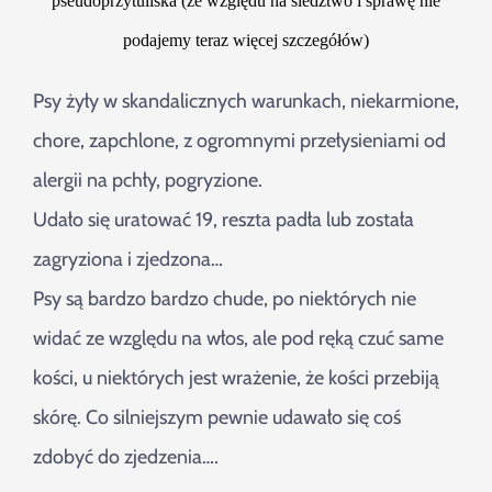
pseudoprzytuliska (ze względu na śledztwo i sprawę nie
Szukaj
podajemy teraz więcej szczegółów)
Psy żyły w skandalicznych warunkach, niekarmione,
chore, zapchlone, z ogromnymi przełysieniami od
alergii na pchły, pogryzione.
Udało się uratować 19, reszta padła lub została
zagryziona i zjedzona…
Psy są bardzo bardzo chude, po niektórych nie
widać ze względu na włos, ale pod ręką czuć same
kości, u niektórych jest wrażenie, że kości przebiją
skórę. Co silniejszym pewnie udawało się coś
zdobyć do zjedzenia….