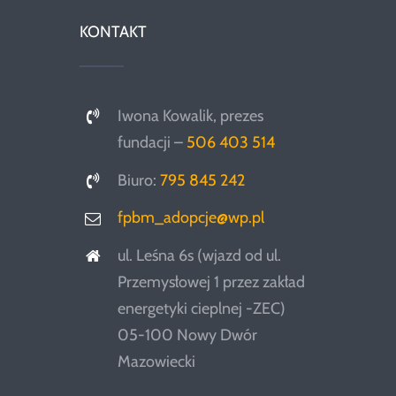
KONTAKT
Iwona Kowalik, prezes
fundacji –
506 403 514
Biuro:
795 845 242
fpbm_adopcje@wp.pl
ul. Leśna 6s (wjazd od ul.
Przemysłowej 1 przez zakład
energetyki cieplnej -ZEC)
05-100 Nowy Dwór
Mazowiecki