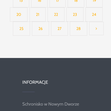
15
16
17
18
19
20
21
22
23
24
25
26
27
28
INFORMACJE
Schronisko w Nowym Dworze