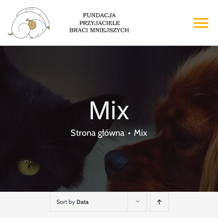
Przejdź
do
To
zawartości
Na
Strona główna
O nas
Mix
Adopcje
Strona główna
Mix
Wsparcie
Kontakt
Sort by
Data