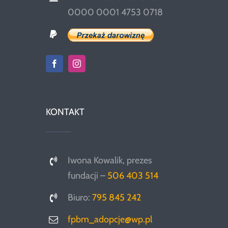
0000 0001 4753 0718
KONTAKT
Iwona Kowalik, prezes
fundacji –
506 403 514
Biuro:
795 845 242
fpbm_adopcje@wp.pl