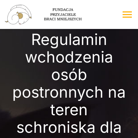
Przejdź
do
To
zawartości
Na
Regulamin
Strona główna
wchodzenia
O nas
osób
Adopcje
postronnych na
Wsparcie
teren
Kontakt
schroniska dla