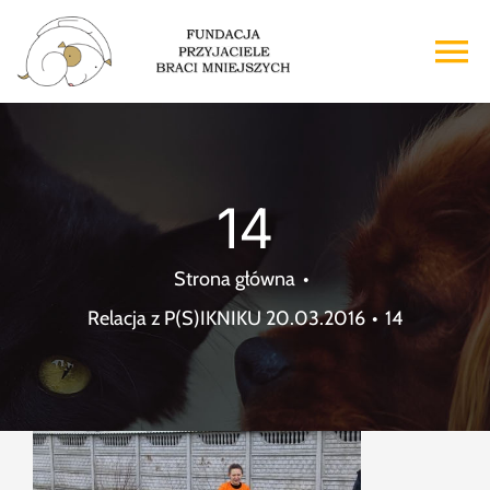
Przejdź
do
To
zawartości
Na
Strona główna
14
O nas
Strona główna
Adopcje
Relacja z P(S)IKNIKU 20.03.2016
14
Wsparcie
Kontakt