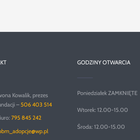
KT
GODZINY OTWARCIA
Poniedziałek ZAMKNIĘTE
wona Kowalik, prezes
undacji –
506 403 514
Wtorek: 12.00-15.00
iuro:
795 845 242
Środa: 12.00-15.00
pbm_adopcje@wp.pl