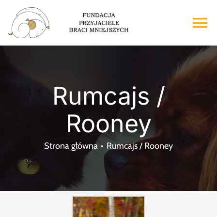
Przejdź
do
To
zawartości
Na
Strona główna
Rumcajs /
O nas
Rooney
Adopcje
Strona główna
Rumcajs / Rooney
Wsparcie
Kontakt