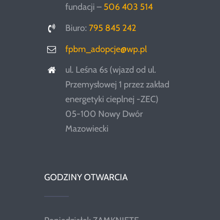
fundacji –
506 403 514
Biuro:
795 845 242
fpbm_adopcje@wp.pl
ul. Leśna 6s (wjazd od ul.
Przemysłowej 1 przez zakład
energetyki cieplnej -ZEC)
05-100 Nowy Dwór
Mazowiecki
GODZINY OTWARCIA