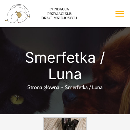
Przejdź
do
To
zawartości
Na
Strona główna
Smerfetka /
O nas
Luna
Adopcje
Strona główna
Smerfetka / Luna
Wsparcie
Kontakt